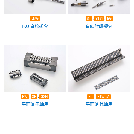
,
,
LMG
ST
STSI
BG
IKO 直線襯套
直線旋轉襯套
,
,
,
RW
SR
GSN
FT
FTW...A
平面滾子軸承
平面滾針軸承