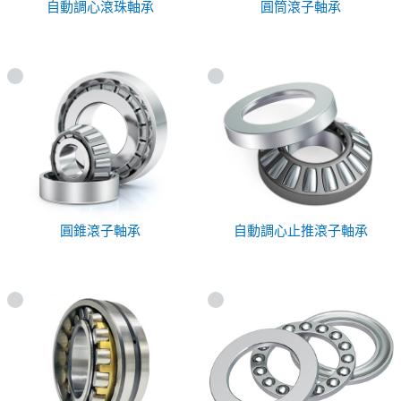
自動調心滾珠軸承
圓筒滾子軸承
圓錐滾子軸承
自動調心止推滾子軸承