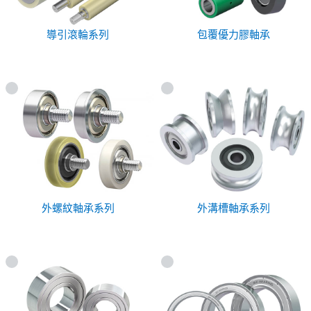
導引滾輪系列
包覆優力膠軸承
外螺紋軸承系列
外溝槽軸承系列