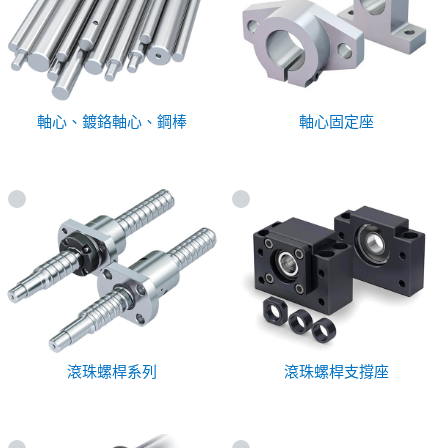
軸心、鍍鉻軸心、鋼棒
軸心固定座
滾珠螺桿系列
滾珠螺桿支撐座