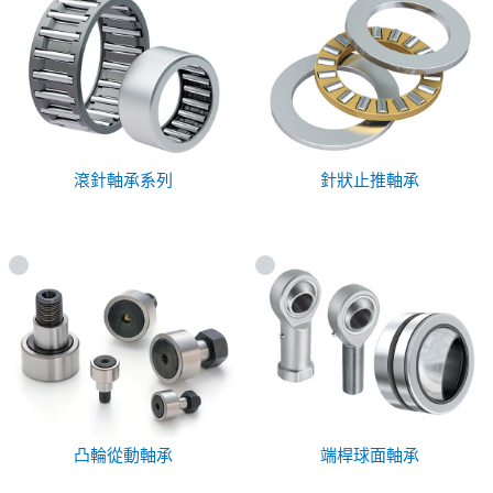
滾針軸承系列
針狀止推軸承
凸輪從動軸承
端桿球面軸承