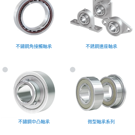
不鏽鋼角接觸軸承
不銹鋼連座軸承
不鏽鋼中凸軸承
微型軸承系列