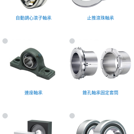
自動調心滾子軸承
止推滾珠軸承
連座軸承
錐孔軸承固定套筒