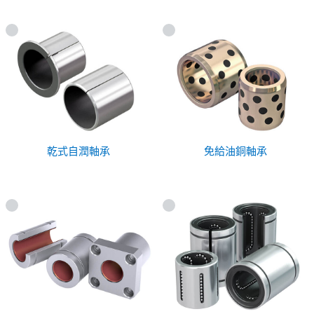
乾式自潤軸承
免給油銅軸承