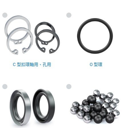
C 型扣環軸用、孔用
O 型環